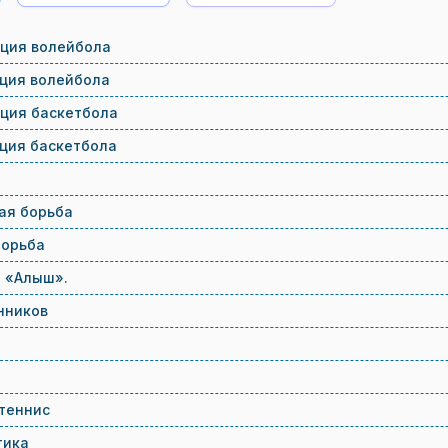
ция волейбола
ция волейбола
ция баскетбола
ция баскетбола
л
ая борьба
борьба
е «Алыш».
нников
теннис
тика