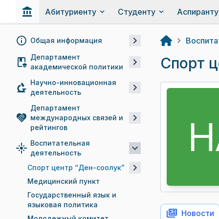
Абитуриенту
Студенту
Аспиранту
Воспита
Общая информация
Департамент
Спорт ц
академической политики
Научно-инновационная
деятельность
Департамент
международных связей и
рейтингов
Воспитательная
деятельность
Спорт центр “Ден-соолук”
Медицинский пункт
Государственный язык и
языковая политика
Новости
Молодежный комитет