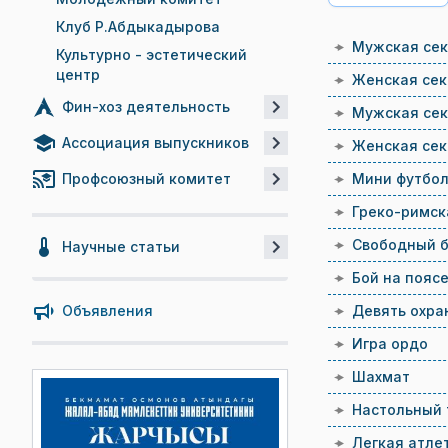
Клуб Р.Абдыкадырова
Мужская сек
Культурно - эстетический
центр
Женская сек
Фин-хоз деятельность
Мужская сек
Ассоциация выпускников
Женская сек
Профсоюзный комитет
Мини футбо
Греко-римск
Свободный 
Научные статьи
Бой на пояс
Объявления
Девять охра
Игра ордо
Шахмат
Настольный 
Легкая атле