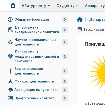
Абитуриенту
Студенту
Аспиранту
Департа
Общая информация
Департамент
1 год назад
академической политики
Научно-инновационная
Приглаш
деятельность
Департамент
международных связей и
рейтингов
Воспитательная
деятельность
Фин-хоз деятельность
Ассоциация выпускников
Профсоюзный комитет
📢Уважаем