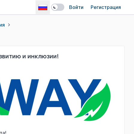
Войти
Регистрация
ия
звитию и инклюзии!
та!