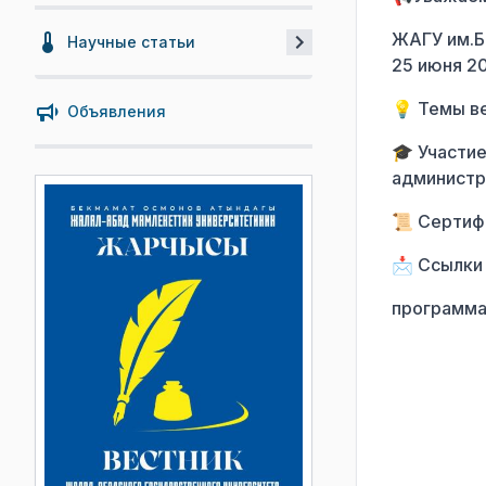
ЖАГУ им.Б
Научные статьи
25 июня 2
💡 Темы в
Объявления
🎓 Участи
администр
📜 Сертиф
📩 Ссылки
программа